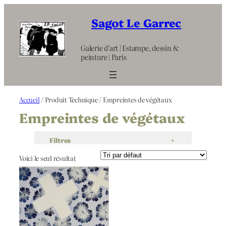
Aller
au
Sagot Le Garrec
contenu
Galerie d’art | Estampe, dessin &
peinture | Paris
Accueil
/ Produit Technique / Empreintes de végétaux
Empreintes de végétaux
Filtres
+
Voici le seul résultat