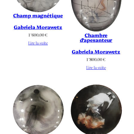
Champ magnétique
Gabriela Morawetz
Chambre
1 ‘600.00
€
d’apesanteur
Lire la suite
Gabriela Morawetz
1 ‘800.00
€
Lire la suite