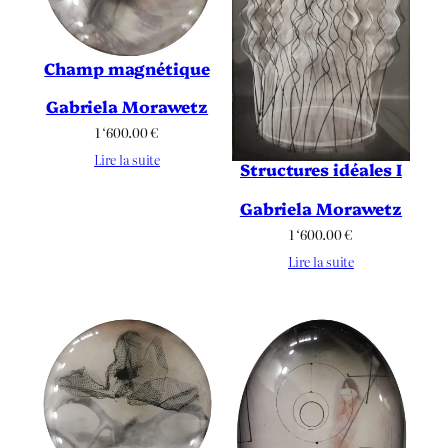
Champ magnétique
Gabriela Morawetz
1 ‘600.00
€
Lire la suite
Structures idéales I
Gabriela Morawetz
1 ‘600.00
€
Lire la suite