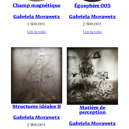
Champ magnétique
Égosphère 005
Gabriela Morawetz
Gabriela Morawetz
1 ‘600.00
€
2 ‘800.00
€
Lire la suite
Lire la suite
Structures idéales II
Matière de
perception
Gabriela Morawetz
Gabriela Morawetz
2 ‘800.00
€