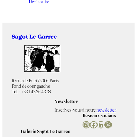
Lire la suite
Sagot Le Garrec
10 rue de Buci 75006 Paris
Fond de cour gauche
Tel. : +33 1 43 26 43 38
Newsletter
Inscrivez-vous à notre
newsletter
Réseaux sociaux
Instagram
Facebook
LinkedIn
X
Galerie Sagot Le Garrec