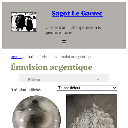
Aller
au
Sagot Le Garrec
contenu
Galerie d’art | Estampe, dessin &
peinture | Paris
Accueil
/ Produit Technique / Émulsion argentique
Émulsion argentique
Filtres
+
9 résultats affichés