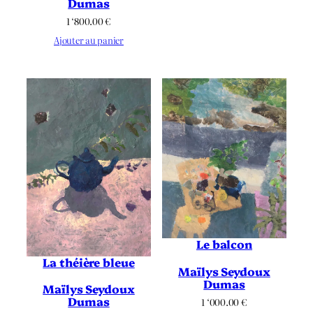
Dumas
1 ‘800.00
€
Ajouter au panier
Le balcon
La théière bleue
Maïlys Seydoux
Dumas
Maïlys Seydoux
Dumas
1 ‘000.00
€