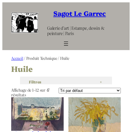
Aller
au
Sagot Le Garrec
contenu
Galerie d’art | Estampe, dessin &
peinture | Paris
Accueil
/ Produit Technique / Huile
Huile
Filtres
+
Affichage de 1–12 sur 47
résultats