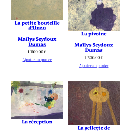
La petite bouteille
d’Ouzo
La pivoine
Maïlys Seydoux
Dumas
Maïlys Seydoux
Dumas
1 ‘800.00
€
1 ‘500.00
€
Ajouter au panier
Ajouter au panier
La réception
La sellette de