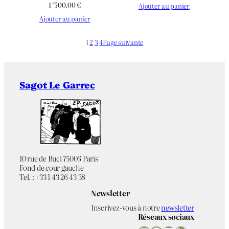
1 ‘500.00
€
Ajouter au panier
Ajouter au panier
1
2
3
4
Page suivante
Sagot Le Garrec
10 rue de Buci 75006 Paris
Fond de cour gauche
Tel. : +33 1 43 26 43 38
Newsletter
Inscrivez-vous à notre
newsletter
Réseaux sociaux