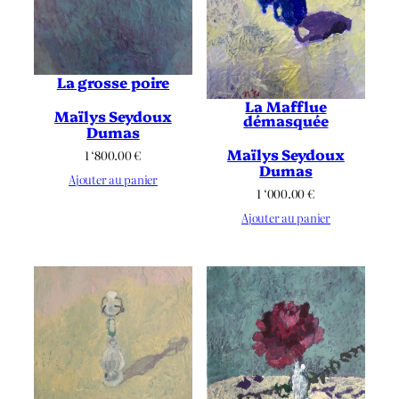
La grosse poire
La Mafflue
Maïlys Seydoux
démasquée
Dumas
Maïlys Seydoux
1 ‘800.00
€
Dumas
Ajouter au panier
1 ‘000.00
€
Ajouter au panier