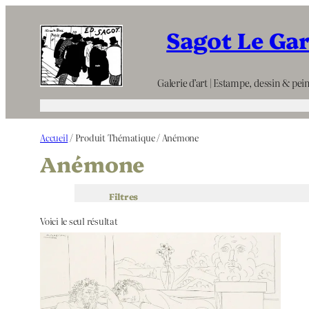
Aller
Sagot Le Ga
au
contenu
Galerie d’art | Estampe, dessin & pein
Accueil
/ Produit Thématique / Anémone
Anémone
Filtres
Voici le seul résultat