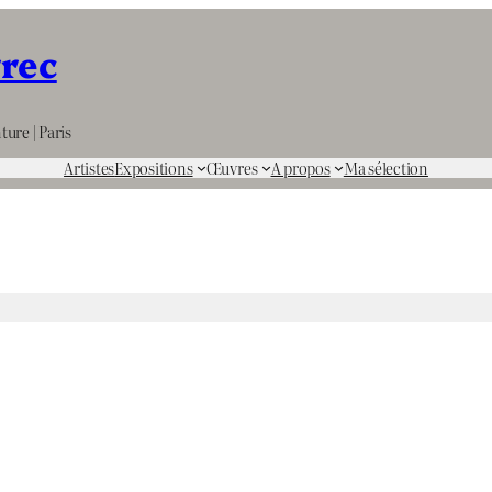
rrec
ture | Paris
Artistes
Expositions
Œuvres
A propos
Ma sélection