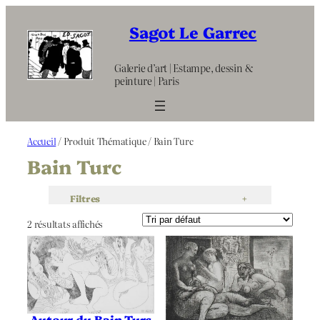
Aller
au
Sagot Le Garrec
contenu
Galerie d’art | Estampe, dessin &
peinture | Paris
Accueil
/ Produit Thématique / Bain Turc
Bain Turc
Filtres
+
2 résultats affichés
Autour du Bain Turc