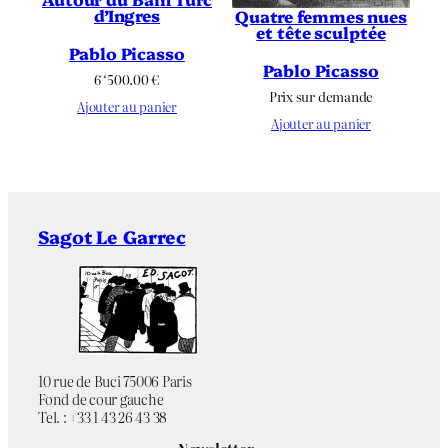
d’Ingres
Quatre femmes nues
et tête sculptée
Pablo Picasso
Pablo Picasso
6 ‘500.00
€
Prix sur demande
Ajouter au panier
Ajouter au panier
Sagot Le Garrec
10 rue de Buci 75006 Paris
Fond de cour gauche
Tel. : +33 1 43 26 43 38