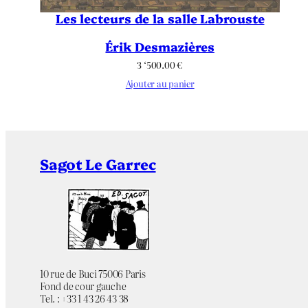
Les lecteurs de la salle Labrouste
Érik Desmazières
3 ‘500.00
€
Ajouter au panier
Sagot Le Garrec
10 rue de Buci 75006 Paris
Fond de cour gauche
Tel. : +33 1 43 26 43 38