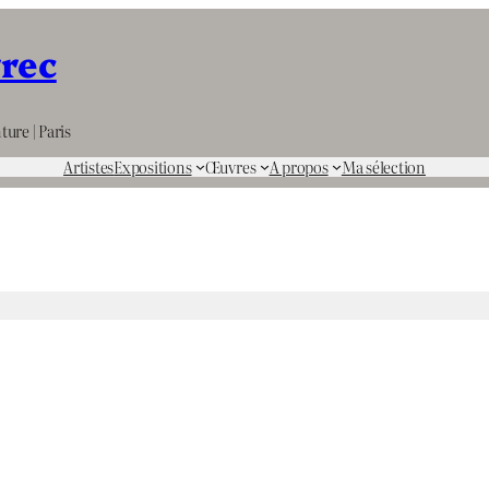
rrec
ture | Paris
Artistes
Expositions
Œuvres
A propos
Ma sélection