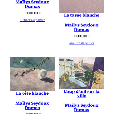
Maïlys Seydoux
Dumas
3 ‘000.00
€
La tasse blanche
Ajouter au panier
Maïlys Seydoux
Dumas
1 ‘800.00
€
Ajouter au panier
Coup d’œil sur la
La tête blanche
ville
Maïlys Seydoux
Maïlys Seydoux
Dumas
Dumas