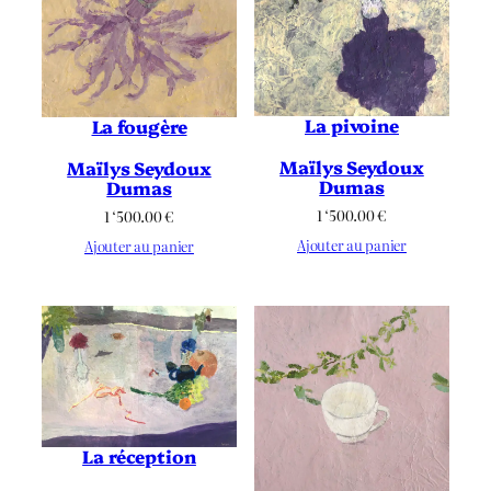
La pivoine
La fougère
Maïlys Seydoux
Maïlys Seydoux
Dumas
Dumas
1 ‘500.00
€
1 ‘500.00
€
Ajouter au panier
Ajouter au panier
La réception