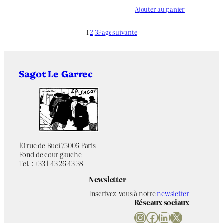
Ajouter au panier
1
2
3
Page suivante
Sagot Le Garrec
10 rue de Buci 75006 Paris
Fond de cour gauche
Tel. : +33 1 43 26 43 38
Newsletter
Inscrivez-vous à notre
newsletter
Réseaux sociaux
Instagram
Facebook
LinkedIn
X