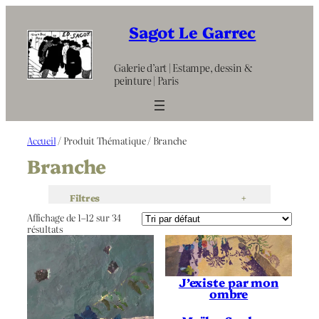
Aller
au
Sagot Le Garrec
contenu
Galerie d’art | Estampe, dessin &
peinture | Paris
Accueil
/ Produit Thématique / Branche
Branche
Filtres
+
Affichage de 1–12 sur 34
résultats
J’existe par mon
ombre