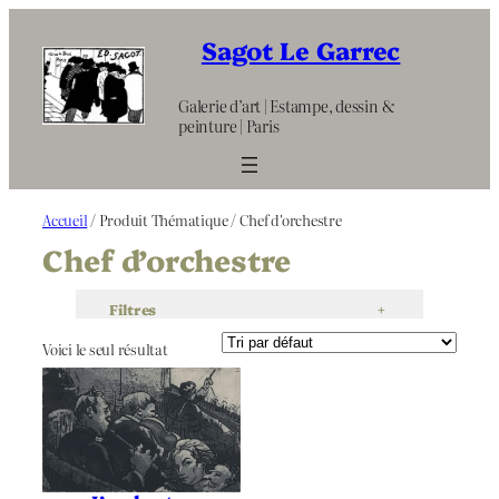
Aller
au
Sagot Le Garrec
contenu
Galerie d’art | Estampe, dessin &
peinture | Paris
Accueil
/ Produit Thématique / Chef d'orchestre
Chef d’orchestre
Filtres
+
Voici le seul résultat