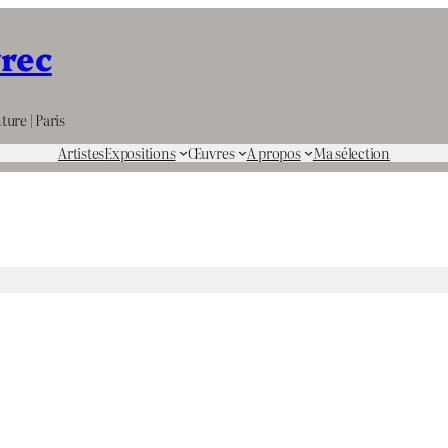
rrec
ture | Paris
Artistes
Expositions
Œuvres
A propos
Ma sélection