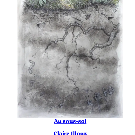
Au sous-sol
Claire Illouz