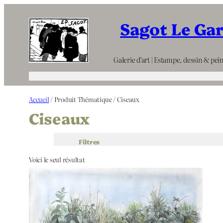
Aller
Sagot Le Ga
au
contenu
Galerie d’art | Estampe, dessin & pein
Accueil
/ Produit Thématique / Ciseaux
Ciseaux
Filtres
Voici le seul résultat