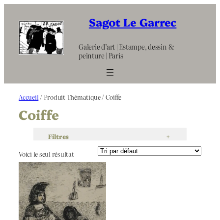
Aller
au
Sagot Le Garrec
contenu
Galerie d’art | Estampe, dessin &
peinture | Paris
Accueil
/ Produit Thématique / Coiffe
Coiffe
Filtres
+
Voici le seul résultat