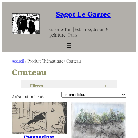
Aller
au
Sagot Le Garrec
contenu
Galerie d’art | Estampe, dessin &
peinture | Paris
Accueil
/ Produit Thématique / Couteau
Couteau
Filtres
+
2 résultats affichés
L’assassinat