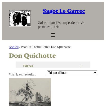
Aller
au
Sagot Le Garrec
contenu
Galerie d’art | Estampe, dessin &
peinture | Paris
Accueil
/ Produit Thématique / Don Quichotte
Don Quichotte
Filtres
+
Voici le seul résultat