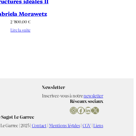
ructures idéales II
abriela Morawetz
2 ‘800.00
€
Lire la suite
Newsletter
Inscrivez-vous à notre
newsletter
Réseaux sociaux
Instagram
Facebook
LinkedIn
X
 Sagot Le Garrec
Le Garrec | 2025 |
Contact
|
Mentions légales
|
CGV
|
Liens