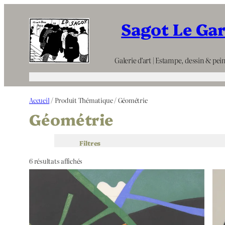
Aller
Sagot Le Ga
au
contenu
Galerie d’art | Estampe, dessin & pein
Accueil
/ Produit Thématique / Géométrie
Géométrie
Filtres
6 résultats affichés