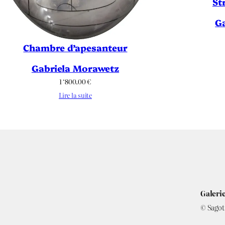
St
G
Chambre d’apesanteur
Gabriela Morawetz
1 ‘800.00
€
Lire la suite
Galerie
© Sagot 