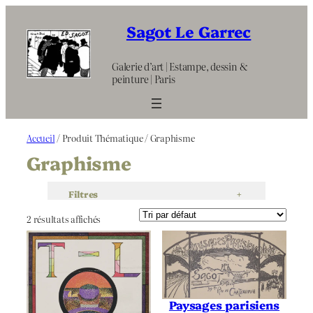
Aller
au
Sagot Le Garrec
contenu
Galerie d’art | Estampe, dessin &
peinture | Paris
Accueil
/ Produit Thématique / Graphisme
Graphisme
Filtres
+
2 résultats affichés
Paysages parisiens