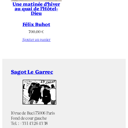
Une matinée d’hiver
au quai de l’Hôtel-
Dieu
Félix Buhot
700.00
€
Ajouter au panier
Sagot Le Garrec
10 rue de Buci 75006 Paris
Fond de cour gauche
Tel. : +33 1 43 26 43 38