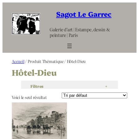
Aller
au
Sagot Le Garrec
contenu
Galerie d’art | Estampe, dessin &
peinture | Paris
Accueil
/ Produit Thématique / Hôtel-Dieu
Hôtel-Dieu
Filtres
+
Voici le seul résultat