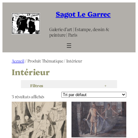
Aller
au
Sagot Le Garrec
contenu
Galerie d’art | Estampe, dessin &
peinture | Paris
Accueil
/ Produit Thématique / Intérieur
Intérieur
Filtres
+
3 résultats affichés