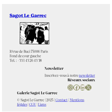
Sagot Le Garrec
10 rue de Buci 75006 Paris
Fond de cour gauche
Tel. : +33 1 43 26 43 38
Newsletter
Inscrivez-vous à notre
newsletter
Réseaux sociaux
Instagram
Facebook
LinkedIn
X
Galerie Sagot Le Garrec
© Sagot Le Garrec | 2025 |
Contact
|
Mentions
légales
|
CGV
|
Liens