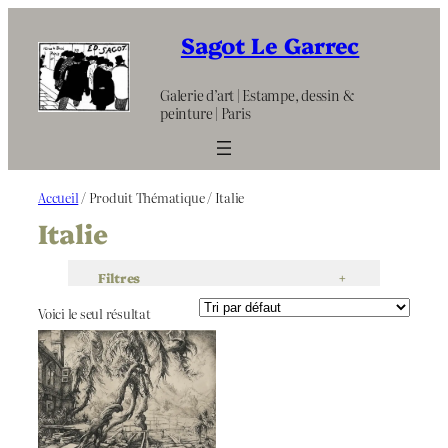
Aller
au
Sagot Le Garrec
contenu
Galerie d’art | Estampe, dessin &
peinture | Paris
Accueil
/ Produit Thématique / Italie
Italie
Filtres
+
Voici le seul résultat