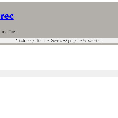
rrec
ture | Paris
Artistes
Expositions
Œuvres
A propos
Ma sélection