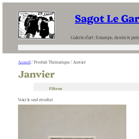
Aller
Sagot Le Ga
au
contenu
Galerie d’art | Estampe, dessin & pein
Accueil
/ Produit Thématique / Janvier
Janvier
Filtres
Voici le seul résultat