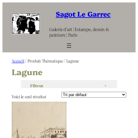
Aller
au
Sagot Le Garrec
contenu
Galerie d’art | Estampe, dessin &
peinture | Paris
Accueil
/ Produit Thématique / Lagune
Lagune
Filtres
+
Voici le seul résultat