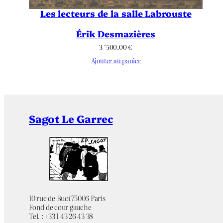
Les lecteurs de la salle Labrouste
Érik Desmazières
3 ‘500.00
€
Ajouter au panier
Sagot Le Garrec
10 rue de Buci 75006 Paris
Fond de cour gauche
Tel. : +33 1 43 26 43 38