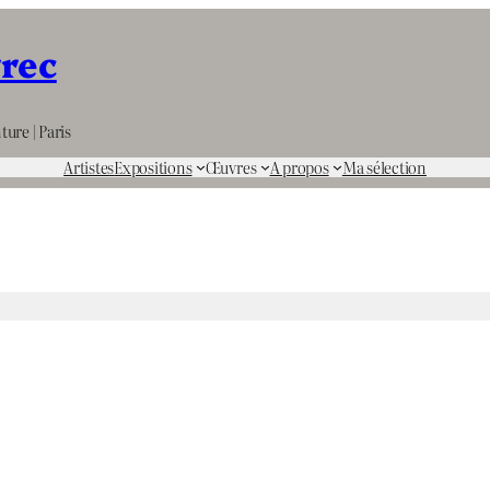
rrec
ture | Paris
Artistes
Expositions
Œuvres
A propos
Ma sélection