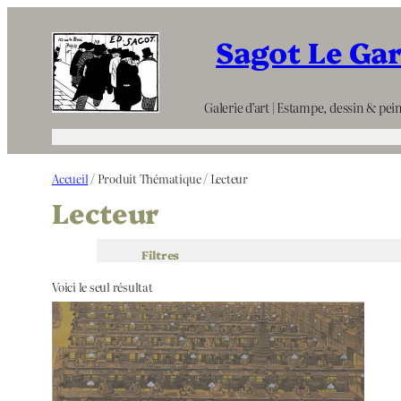
Aller
Sagot Le Ga
au
contenu
Galerie d’art | Estampe, dessin & pein
Accueil
/ Produit Thématique / Lecteur
Lecteur
Filtres
Voici le seul résultat