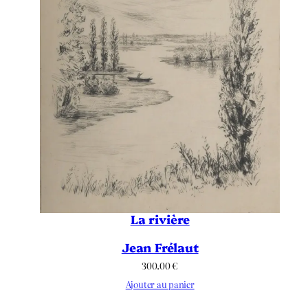
La rivière
Jean Frélaut
300.00
€
Ajouter au panier