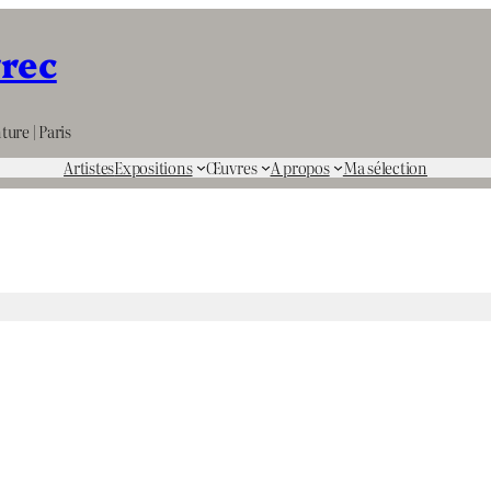
rrec
ture | Paris
Artistes
Expositions
Œuvres
A propos
Ma sélection