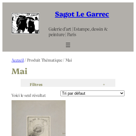
Aller
au
Sagot Le Garrec
contenu
Galerie d’art | Estampe, dessin &
peinture | Paris
Accueil
/ Produit Thématique / Mai
Mai
Filtres
+
Voici le seul résultat