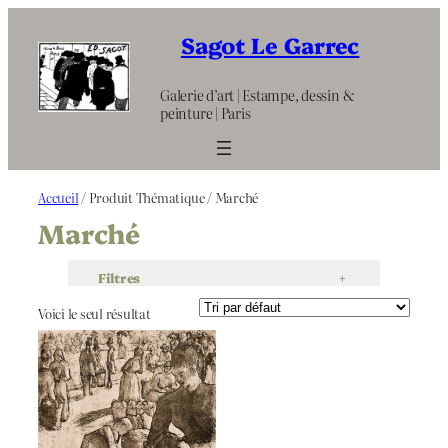
Aller
au
Sagot Le Garrec
contenu
Galerie d’art | Estampe, dessin &
peinture | Paris
Accueil
/ Produit Thématique / Marché
Marché
Filtres
+
Voici le seul résultat