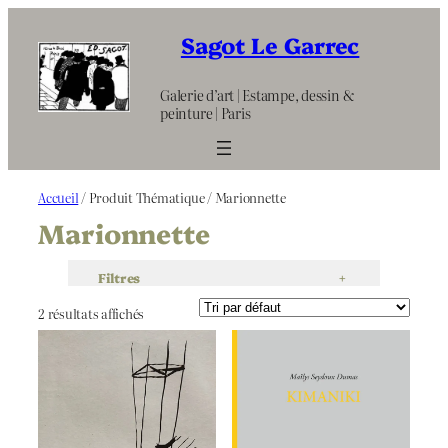
Aller
au
Sagot Le Garrec
contenu
Galerie d’art | Estampe, dessin &
peinture | Paris
Accueil
/ Produit Thématique / Marionnette
Marionnette
Filtres
+
2 résultats affichés