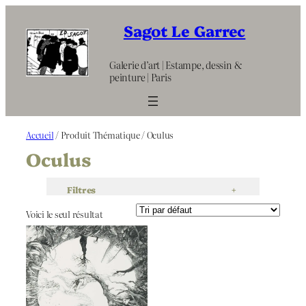
Aller
au
Sagot Le Garrec
contenu
Galerie d’art | Estampe, dessin &
peinture | Paris
Accueil
/ Produit Thématique / Oculus
Oculus
Filtres
+
Voici le seul résultat