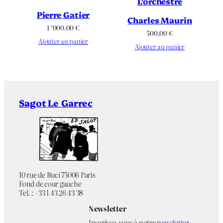
L’orchestre
Pierre Gatier
Charles Maurin
1 ‘000.00
€
500.00
€
Ajouter au panier
Ajouter au panier
Sagot Le Garrec
10 rue de Buci 75006 Paris
Fond de cour gauche
Tel. : +33 1 43 26 43 38
Newsletter
Inscrivez-vous à notre
newsletter