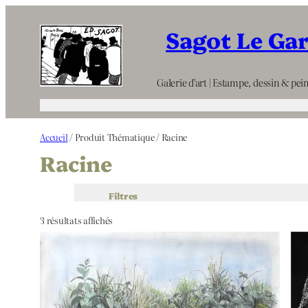
Aller
Sagot Le Ga
au
contenu
Galerie d’art | Estampe, dessin & pein
Accueil
/ Produit Thématique / Racine
Racine
Filtres
3 résultats affichés