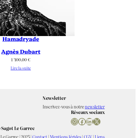
Hamadryade
Agnès Dubart
1 ‘100.00
€
Lire la suite
Newsletter
Inscrivez-vous à notre
newsletter
Réseaux sociaux
Instagram
Facebook
LinkedIn
X
 Sagot Le Garrec
Le Garrec | 2025 |
Contact
|
Mentions légales
|
CGV
|
Liens