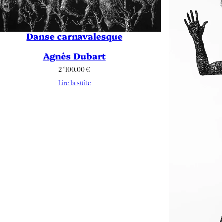
Danse carnavalesque
Agnès Dubart
2 ‘100.00
€
Lire la suite