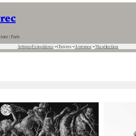
rrec
ture | Paris
Artistes
Expositions
Œuvres
A propos
Ma sélection