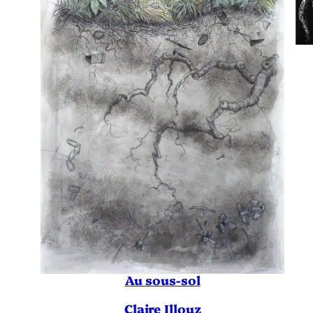
Au sous-sol
Claire Illouz