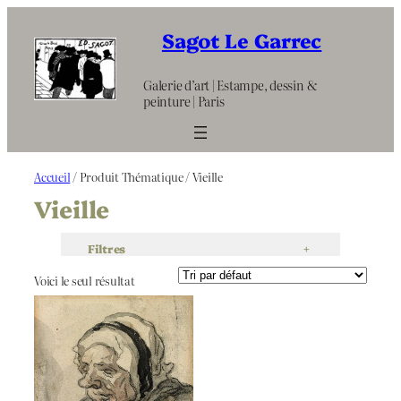
Aller
au
Sagot Le Garrec
contenu
Galerie d’art | Estampe, dessin &
peinture | Paris
Accueil
/ Produit Thématique / Vieille
Vieille
Filtres
+
Voici le seul résultat