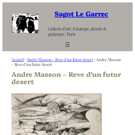
Aller
au
Sagot Le Garrec
contenu
Galerie d’art | Estampe, dessin &
peinture | Paris
Accueil
/
Andre Masson – Reve d’un futur desert
/ Andre Masson
– Reve d’un futur desert
Andre Masson – Reve d’un futur
desert