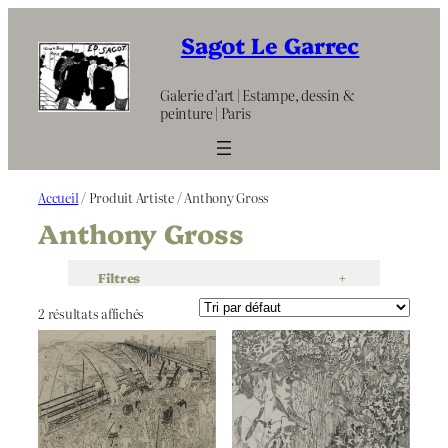
Aller
au
Sagot Le Garrec
contenu
Galerie d’art | Estampe, dessin &
peinture | Paris
Accueil
/ Produit Artiste / Anthony Gross
Anthony Gross
Filtres
+
2 résultats affichés