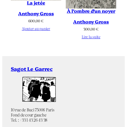
La jetée
À l’ombre d’un noyer
Anthony Gross
600.00
€
Anthony Gross
Ajouter au panier
300.00
€
Lire la suite
Sagot Le Garrec
10 rue de Buci 75006 Paris
Fond de cour gauche
Tel. : +33 1 43 26 43 38