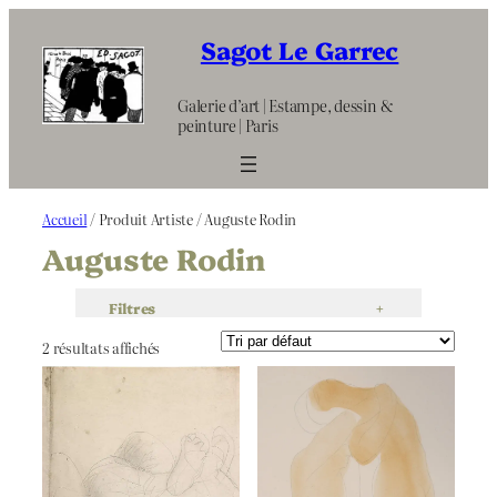
Aller
au
Sagot Le Garrec
contenu
Galerie d’art | Estampe, dessin &
peinture | Paris
Accueil
/ Produit Artiste / Auguste Rodin
Auguste Rodin
Filtres
+
2 résultats affichés