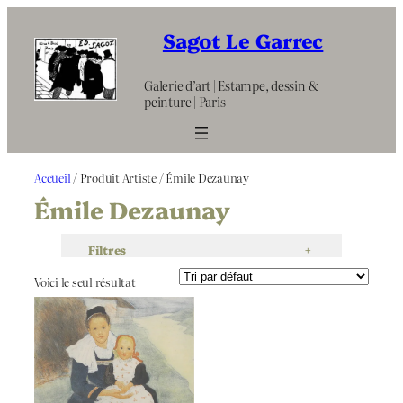
Aller
au
Sagot Le Garrec
contenu
Galerie d’art | Estampe, dessin &
peinture | Paris
Accueil
/ Produit Artiste / Émile Dezaunay
Émile Dezaunay
Filtres
+
Voici le seul résultat