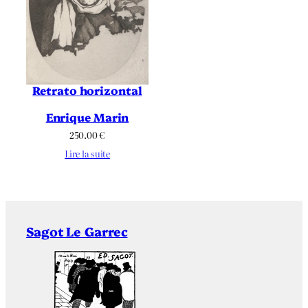
Retrato horizontal
Enrique Marin
250.00
€
Lire la suite
Sagot Le Garrec