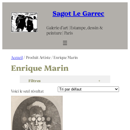
Aller
au
Sagot Le Garrec
contenu
Galerie d’art | Estampe, dessin &
peinture | Paris
Accueil
/ Produit Artiste / Enrique Marin
Enrique Marin
Filtres
+
Voici le seul résultat