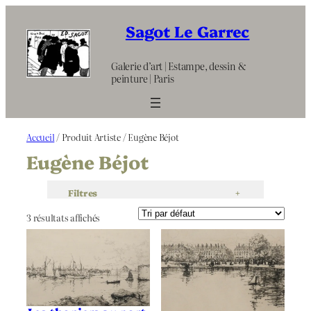
Aller
au
Sagot Le Garrec
contenu
Galerie d’art | Estampe, dessin &
peinture | Paris
Accueil
/ Produit Artiste / Eugène Béjot
Eugène Béjot
Filtres
+
3 résultats affichés