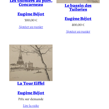
Les thoniers au port,
Concarneau
Le bassin des
Tuileries
Eugène Béjot
Eugène Béjot
300.00
€
400.00
€
Ajouter au panier
Ajouter au panier
La Tour Eiffel
Eugène Béjot
Prix sur demande
Lire la suite