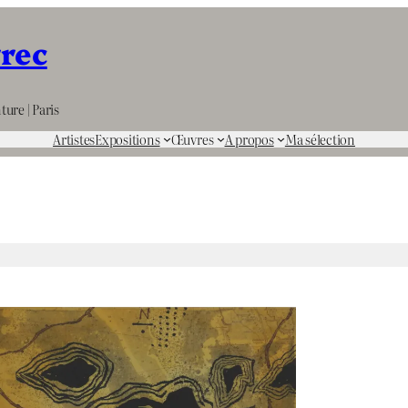
rrec
ture | Paris
Artistes
Expositions
Œuvres
A propos
Ma sélection