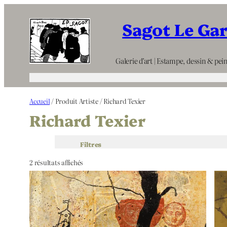
Aller
Sagot Le Ga
au
contenu
Galerie d’art | Estampe, dessin & pein
Accueil
/ Produit Artiste / Richard Texier
Richard Texier
Filtres
2 résultats affichés