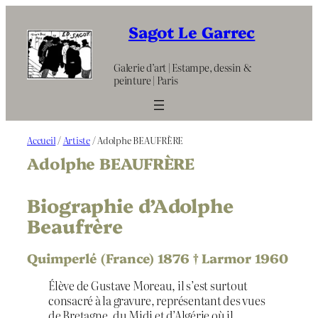
Aller
au
Sagot Le Garrec
contenu
Galerie d’art | Estampe, dessin &
peinture | Paris
Accueil
/
Artiste
/ Adolphe BEAUFRÈRE
Adolphe BEAUFRÈRE
Biographie d’Adolphe
Beaufrère
Quimperlé (France) 1876 † Larmor 1960
Élève de Gustave Moreau, il s’est surtout
consacré à la gravure, représentant des vues
de Bretagne, du Midi et d’Algérie où il