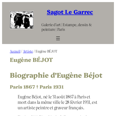
Aller
au
Sagot Le Garrec
contenu
Galerie d’art | Estampe, dessin &
peinture | Paris
Accueil
/
Artiste
/ Eugène BÉJOT
Eugène BÉJOT
Biographie d’Eugène Béjot
Paris 1867 † Paris 1931
Eugène Béjot, né le 31 août 1867 à Paris et
mort dans la même ville le 28 février 1931, est
un artiste peintre et graveur français.