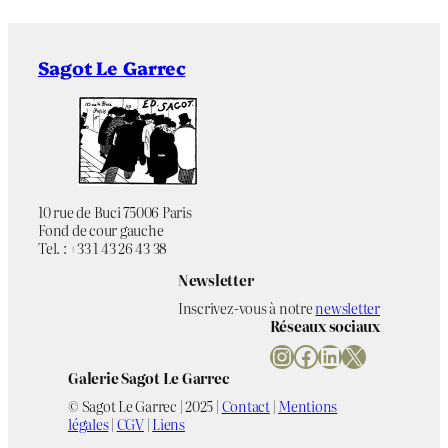
Sagot Le Garrec
10 rue de Buci 75006 Paris
Fond de cour gauche
Tel. : +33 1 43 26 43 38
Newsletter
Inscrivez-vous à notre
newsletter
Réseaux sociaux
Instagram
Facebook
LinkedIn
X
Galerie Sagot Le Garrec
© Sagot Le Garrec | 2025 |
Contact
|
Mentions
légales
|
CGV
|
Liens