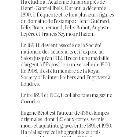
Il a étudié à l’Académie Julian auprès de
Henri-Gabriel Ibels. Durant la décennie
1890, il fréquente et se lie à plusieurs figures
du domaine de l’estampe : Henri Guérard,
Félix Bracquemond, Félix Buhot, Auguste
Lepère et Francis Seymour Haden.
En 1893 il devient associé de la Société
nationale des beaux-arts et il expose au
Salon jusqu’en 1912. Il reçoit une médaille
d’argent à l’Exposition universelle de 1900.
En 1908, il est élu membre de la Royal
Society of Painter-Etchers and Engravers à
Londres.
Entre 1899 et 1902, il collabore au magazine
Cocorico.
Eugène Béjot est l’auteur de 436 estampes
originales, dont 420 eaux-fortes, vernis
mous et aquatinte gravés entre 1891 et 1930.
Il a réalisé treize lithographies et trois