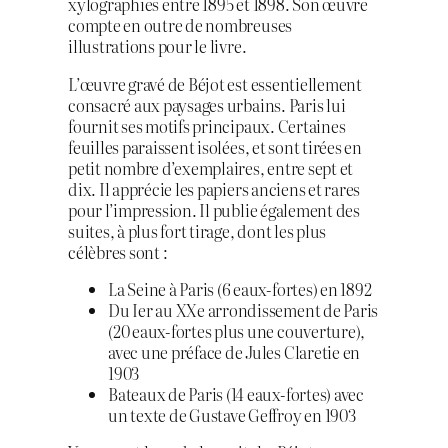
xylographies entre 1895 et 1898. Son œuvre
compte en outre de nombreuses
illustrations pour le livre.
L’œuvre gravé de Béjot est essentiellement
consacré aux paysages urbains. Paris lui
fournit ses motifs principaux. Certaines
feuilles paraissent isolées, et sont tirées en
petit nombre d’exemplaires, entre sept et
dix. Il apprécie les papiers anciens et rares
pour l’impression. Il publie également des
suites, à plus fort tirage, dont les plus
célèbres sont :
La Seine à Paris (6 eaux-fortes) en 1892
Du Ier au XXe arrondissement de Paris
(20 eaux-fortes plus une couverture),
avec une préface de Jules Claretie en
1903
Bateaux de Paris (14 eaux-fortes) avec
un texte de Gustave Geffroy en 1903