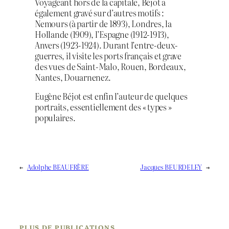
Voyageant hors de la capitale, Béjot a
également gravé sur d’autres motifs :
Nemours (à partir de 1893), Londres, la
Hollande (1909), l’Espagne (1912-1913),
Anvers (1923-1924). Durant l’entre-deux-
guerres, il visite les ports français et grave
des vues de Saint-Malo, Rouen, Bordeaux,
Nantes, Douarnenez.
Eugène Béjot est enfin l’auteur de quelques
portraits, essentiellement des « types »
populaires.
←
Adolphe BEAUFRÈRE
Jacques BEURDELEY
→
PLUS DE PUBLICATIONS