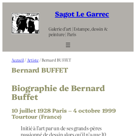
Aller
au
Sagot Le Garrec
contenu
Galerie d’art | Estampe, dessin &
peinture | Paris
Accueil
/
Artiste
/ Bernard BUFFET
Bernard BUFFET
Biographie de Bernard
Buffet
10 juillet 1928 Paris – 4 octobre 1999
Tourtour (France)
Initié à l’art par un de ses grands-pères
passionné de dessin alors qu’il n’a que 10