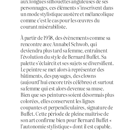
aux longues silhouettes anguleuses de ses
personnages, ces éléments s’inscrivent dans
un mode stylistique austère et mélancolique
comme c’est le cas pour les œuvres du
courant misérabiliste.
À partir de 1958, des évènements comme sa
rencontre avec Annabel Schwob, qui
deviendra plus tard sa femme, entraînent
l’évolution du style de Bernard Buffet. Sa
palette s’éclaircit et ses sujets se diversifient.
Le peintre se met alors à représenter des
bâtiments, des paysages, des clowns
(aujourd’hui encore très célèbres) et surtout
sa femme qui est alors devenue sa muse.
Bien que ses peintures soient désormais plus
colorées, elles conservent les lignes
coupantes et perpendiculaires, signature de
Buffet. Cette période de pleine maîtrise de
son art confirme bien pour Bernard Buffet «
l’autonomie stylistique » dont il est capable.