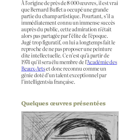
À l’origine de près de 8 000 œuvres, il est vrai
que Bernard Buffet a occupé une grande
partie du champ artistique. Pourtant, s’il a
immédiatement connu un immense succès
auprès du public, cette admiration n’était
alors pas partagée par l’élite de l’époque.
Jugé trop figuratif, on lui a longtemps fait le
reproche de ne pas proposer une peinture
dite intellectuelle. Ce n’est qu’à partir de
1974 qu’il sera élu membre de l’
Académie des
Beaux-Arts
et donc reconnu comme un
génie doté d’un talent exceptionnel par
l’intelligentsia française.
Quelques œuvres présentées