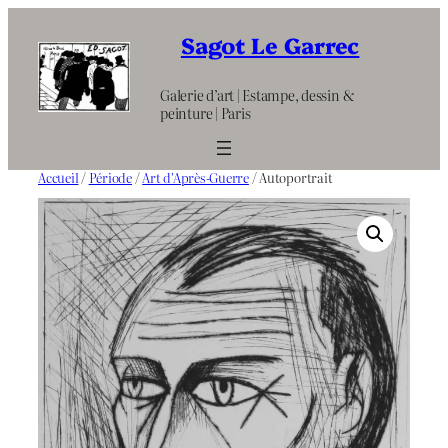
Aller
au
Sagot Le Garrec
contenu
Galerie d’art | Estampe, dessin &
peinture | Paris
Accueil
/
Période
/
Art d'Après-Guerre
/ Autoportrait