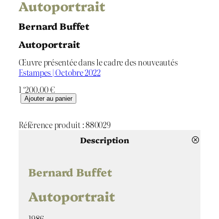
Autoportrait
Bernard Buffet
Autoportrait
Œuvre présentée dans le cadre des nouveautés
Estampes | Octobre 2022
1 ‘200.00
€
q
Ajouter au panier
u
a
Référence produit :
880029
n
t
Description
i
t
é
Bernard Buffet
d
e
Autoportrait
A
u
1986