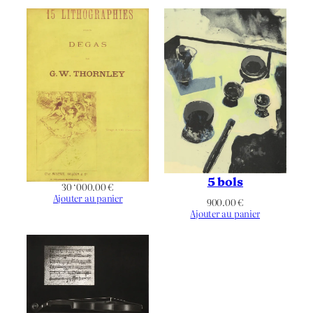
120
Tirage
Non applicable
Éditeur
Non applicable
Imprimeur
Non applicable
Publication
Noir & Blanc
Chromie
5 bols
30 ‘000.00
€
Ajouter au panier
900.00
€
Portrait
Orientation
Ajouter au panier
Autoportrait
,
Figuratif
,
Thématique
Portrait/Autoportrait