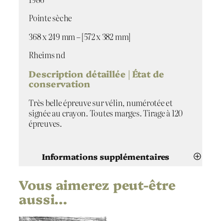
t
o
Pointe sèche
p
o
368 x 249 mm – [572 x 382 mm]
r
t
Rheims nd
r
Description détaillée | État de
a
conservation
i
t
Très belle épreuve sur vélin, numérotée et
signée au crayon. Toutes marges. Tirage à 120
épreuves.
Informations supplémentaires
Vous aimerez peut-être
Attributs
Valeur
Bernard Buffet
Artiste
aussi…
Autoportrait
Titre