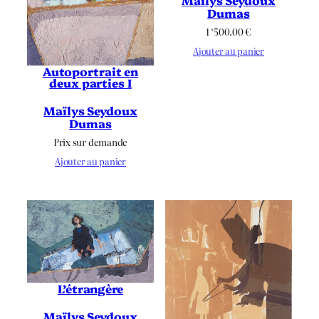
Maïlys Seydoux
Dumas
1 ‘500.00
€
Ajouter au panier
Autoportrait en
deux parties I
Maïlys Seydoux
Dumas
Prix sur demande
Ajouter au panier
L’étrangère
Maïlys Seydoux