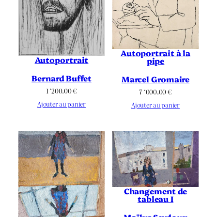
Autoportrait à la
Autoportrait
pipe
Bernard Buffet
Marcel Gromaire
1 ‘200.00
€
7 ‘000.00
€
Ajouter au panier
Ajouter au panier
Changement de
tableau I