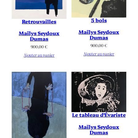
5 bols
Retrouvailles
Maïlys Seydoux
Maïlys Seydoux
Dumas
Dumas
900.00
€
900.00
€
Ajouter au panier
Ajouter au panier
Le tableau d’Évariste
Maïlys Seydoux
Dumas