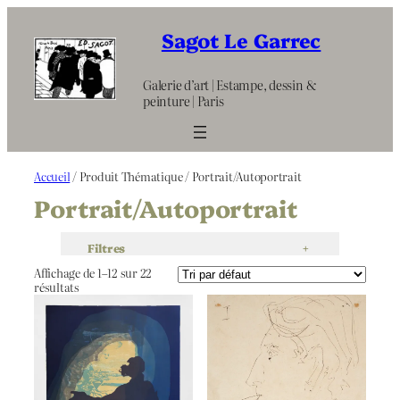
Aller
au
Sagot Le Garrec
contenu
Galerie d’art | Estampe, dessin &
peinture | Paris
Accueil
/ Produit Thématique / Portrait/Autoportrait
Portrait/Autoportrait
Filtres
+
Affichage de 1–12 sur 22
résultats