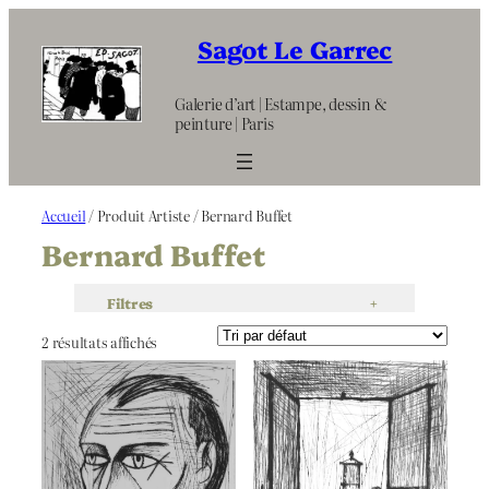
Aller
au
Sagot Le Garrec
contenu
Galerie d’art | Estampe, dessin &
peinture | Paris
Accueil
/ Produit Artiste / Bernard Buffet
Bernard Buffet
Filtres
+
2 résultats affichés