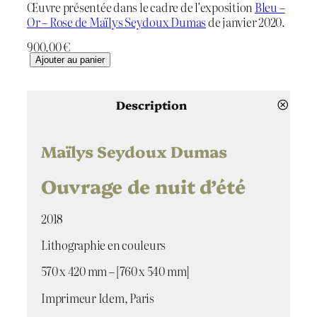
Œuvre présentée dans le cadre de l’exposition
Bleu –
Or – Rose de Maïlys Seydoux Dumas
de janvier 2020.
900.00
€
q
Ajouter au panier
u
a
n
Description
t
i
t
Maïlys Seydoux Dumas
é
d
Ouvrage de nuit d’été
e
O
2018
u
v
Lithographie en couleurs
r
a
570 x 420 mm – [760 x 540 mm]
g
e
Imprimeur Idem, Paris
d