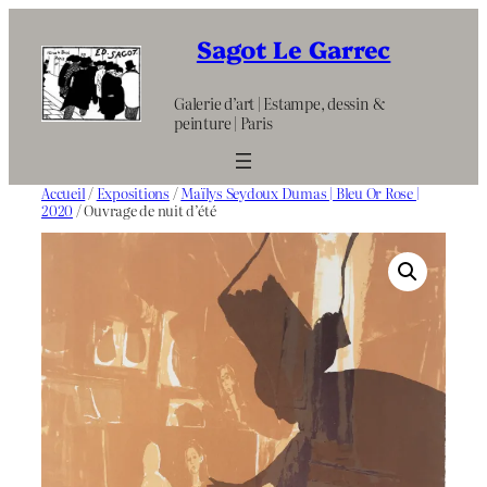
Aller
au
Sagot Le Garrec
contenu
Galerie d’art | Estampe, dessin &
peinture | Paris
Accueil
/
Expositions
/
Maïlys Seydoux Dumas | Bleu Or Rose |
2020
/ Ouvrage de nuit d’été