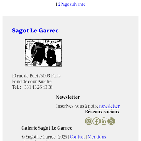
1
2
Page suivante
Sagot Le Garrec
10 rue de Buci 75006 Paris
Fond de cour gauche
Tel. : +33 1 43 26 43 38
Newsletter
Inscrivez-vous à notre
newsletter
Réseaux sociaux
Instagram
Facebook
LinkedIn
X
Galerie Sagot Le Garrec
© Sagot Le Garrec | 2025 |
Contact
|
Mentions