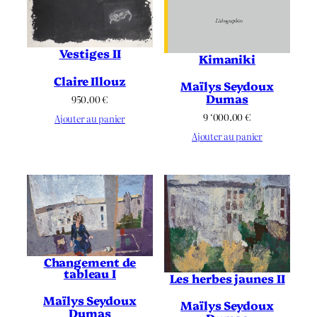
Vestiges II
Kimaniki
Claire Illouz
Maïlys Seydoux
Dumas
950.00
€
9 ‘000.00
€
Ajouter au panier
Ajouter au panier
Changement de
tableau I
Les herbes jaunes II
Maïlys Seydoux
Maïlys Seydoux
Dumas