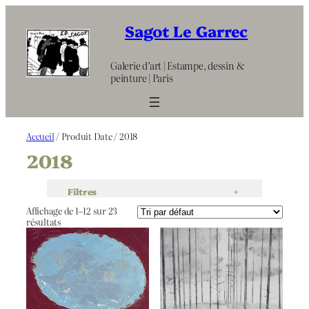
Aller
au
Sagot Le Garrec
contenu
Galerie d’art | Estampe, dessin &
peinture | Paris
Accueil
/ Produit Date / 2018
2018
Filtres
+
Affichage de 1–12 sur 23
résultats