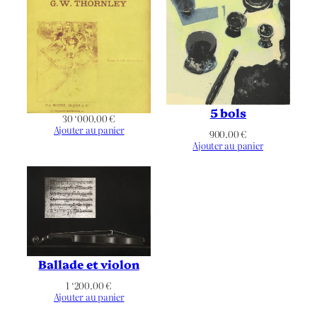
2018
Date
Lithographie
Technique
Vélin BFK Rives
Support | Papier
5 bols
30 ‘000.00
€
250
Hauteur de l’oeuvre (mm)
Ajouter au panier
900.00
€
Ajouter au panier
340
Largeur de l’oeuvre (mm)
Hauteur du Support | Papier
420
(mm)
Largeur du Support | Papier
520
(mm)
Ballade et violon
Paysage
Orientation
1 ‘200.00
€
Ajouter au panier
Définitif
État