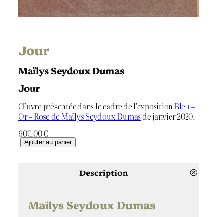
Jour
Maïlys Seydoux Dumas
Jour
Œuvre présentée dans le cadre de l’exposition
Bleu –
Or – Rose de Maïlys Seydoux Dumas
de janvier 2020.
600.00
€
q
Ajouter au panier
u
a
n
Description
t
i
t
Maïlys Seydoux Dumas
é