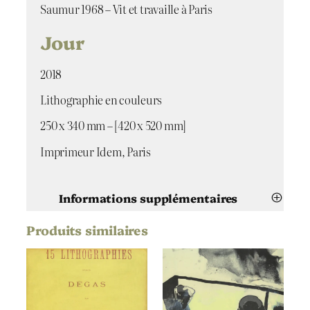
d
Saumur 1968 – Vit et travaille à Paris
e
Jour
J
o
u
2018
r
Lithographie en couleurs
250 x 340 mm – [420 x 520 mm]
Imprimeur Idem, Paris
Informations supplémentaires
Produits similaires
Attributs
Valeur
Maïlys Seydoux
Artiste
Dumas
Jour
Titre