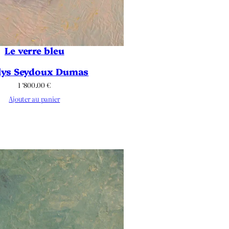
Le verre bleu
lys Seydoux Dumas
1 ‘800.00
€
Ajouter au panier