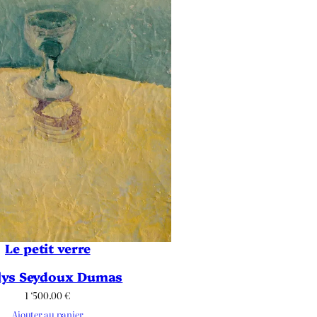
Le petit verre
lys Seydoux Dumas
1 ‘500.00
€
Ajouter au panier