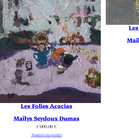
Les
Maï
Les Folies Acacias
Maïlys Seydoux Dumas
1 ‘000.00
€
Ajouter au panier