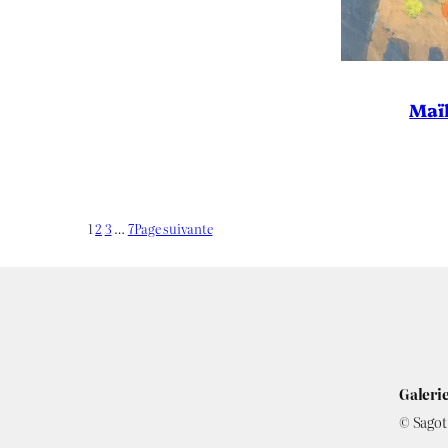
Maï
1
2
3
…
7
Page suivante
Galerie
© Sagot 