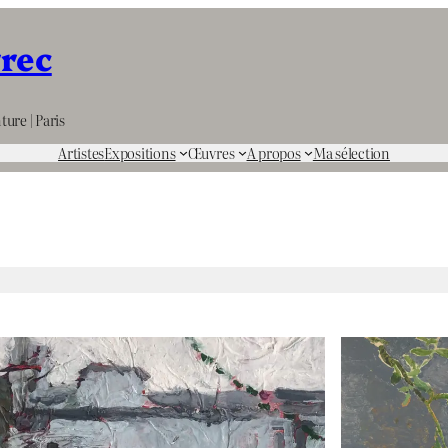
rrec
ture | Paris
Artistes
Expositions
Œuvres
A propos
Ma sélection