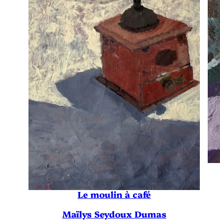
Le moulin à café
Maïlys Seydoux Dumas