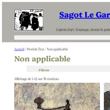
Aller
Sagot Le Ga
au
contenu
Galerie d’art | Estampe, dessin & pein
Accueil
/ Produit État / Non applicable
Non applicable
Filtres
Affichage de 1–12 sur 74 résultats