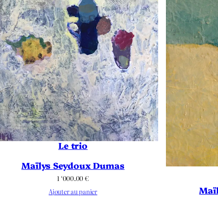
Le trio
Maïlys Seydoux Dumas
1 ‘000.00
€
Maï
Ajouter au panier