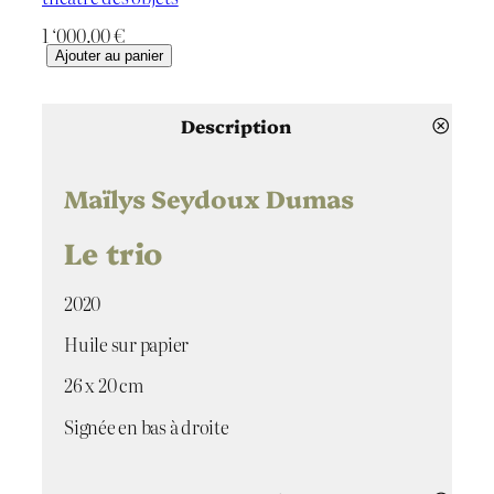
1 ‘000.00
€
q
Ajouter au panier
u
a
n
Description
t
i
t
Maïlys Seydoux Dumas
é
d
Le trio
e
L
2020
e
t
Huile sur papier
r
i
26 x 20 cm
o
Signée en bas à droite