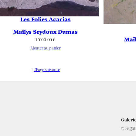
Les Folies Acacias
Maïlys Seydoux Dumas
Maï
1 ‘000.00
€
Ajouter au panier
1
2
Page suivante
Galerie
© Sagot 