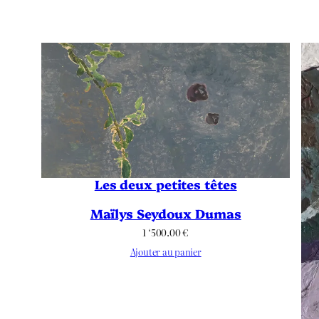
Les deux petites têtes
Maïlys Seydoux Dumas
1 ‘500.00
€
Ajouter au panier