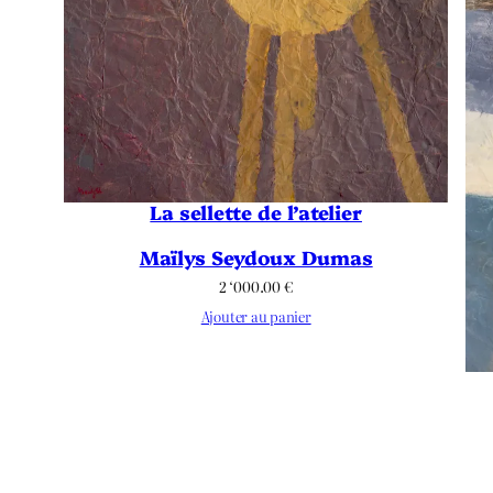
La sellette de l’atelier
Maïlys Seydoux Dumas
2 ‘000.00
€
Ajouter au panier