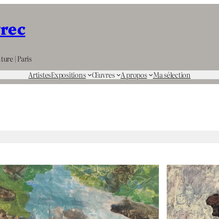
rrec
ture | Paris
Artistes
Expositions
Œuvres
A propos
Ma sélection