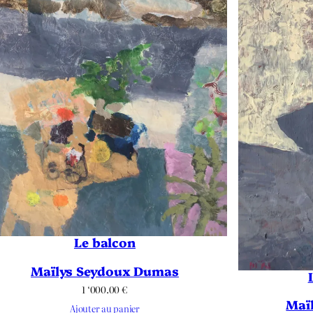
Le balcon
Maïlys Seydoux Dumas
1 ‘000.00
€
Maï
Ajouter au panier