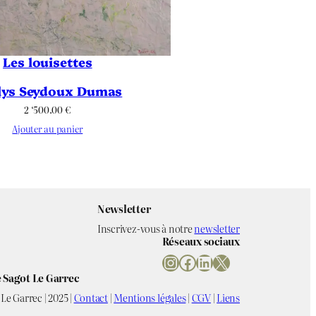
Les louisettes
lys Seydoux Dumas
2 ‘500.00
€
Ajouter au panier
Newsletter
Inscrivez-vous à notre
newsletter
Réseaux sociaux
Instagram
Facebook
LinkedIn
X
 Sagot Le Garrec
Le Garrec | 2025 |
Contact
|
Mentions légales
|
CGV
|
Liens