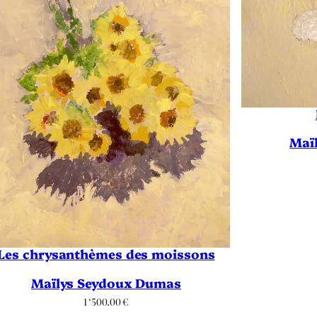
Maï
Les chrysanthèmes des moissons
Maïlys Seydoux Dumas
1 ‘500.00
€