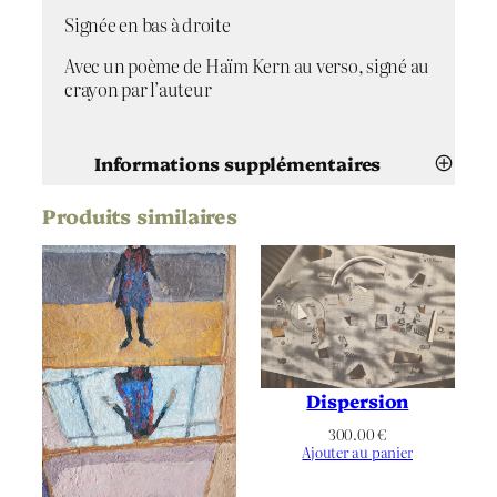
l
Signée en bas à droite
e
u
Avec un poème de Haïm Kern au verso, signé au
crayon par l’auteur
Informations supplémentaires
Produits similaires
Attributs
Valeur
Maïlys Seydoux Dumas
Artiste
Le tendre, Le verre bleu
Titre
2020
Date
Dispersion
Huile
Technique
300.00
€
Ajouter au panier
Papier
Support | Papier