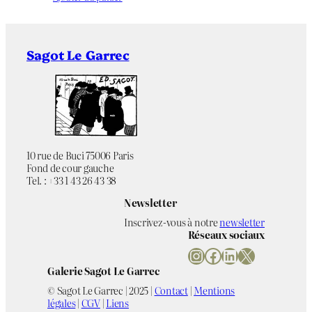
Référence
Non applicable
bibliographique
Sagot Le Garrec
Couleurs
Chromie
Bleu
,
Couleurs
,
Figuratif
,
Thématique
Rose
,
Verre
10 rue de Buci 75006 Paris
Fond de cour gauche
Tel. : +33 1 43 26 43 38
Newsletter
Inscrivez-vous à notre
newsletter
Réseaux sociaux
Instagram
Facebook
LinkedIn
X
Galerie Sagot Le Garrec
© Sagot Le Garrec | 2025 |
Contact
|
Mentions
légales
|
CGV
|
Liens