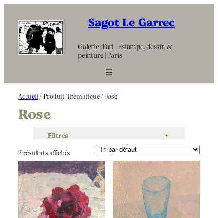
Aller
au
Sagot Le Garrec
contenu
Galerie d’art | Estampe, dessin &
peinture | Paris
Accueil
/ Produit Thématique / Rose
Rose
Filtres
+
2 résultats affichés