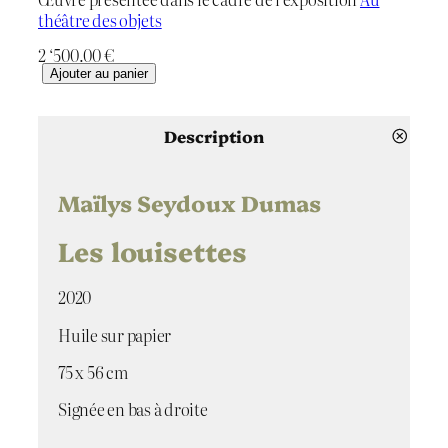
théâtre des objets
2 ‘500.00
€
q
Ajouter au panier
u
a
n
Description
t
i
t
Maïlys Seydoux Dumas
é
d
Les louisettes
e
L
2020
e
s
Huile sur papier
l
o
75 x 56 cm
u
i
Signée en bas à droite
s